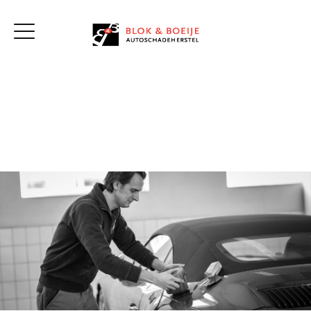
Home
Werkplaats
Diensten
Schade Melden
Vacatures
Over ons
Klantenservice