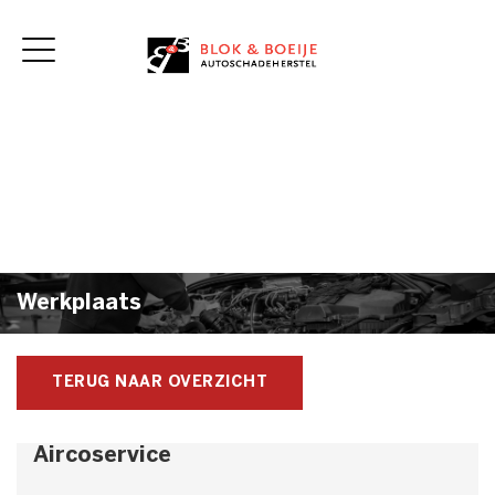
Home
Werkplaats
Diensten
Schade Melden
Vacatures
Over ons
Klantenservice
Werkplaats
TERUG NAAR OVERZICHT
Aircoservice